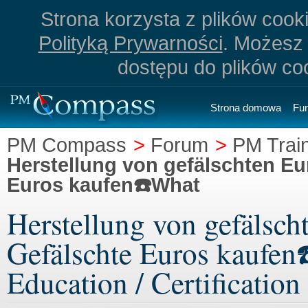
Strona korzysta z plików cookie
Polityką Prywarności
. Możesz 
dostępu do plików co
Strona domowa
Fu
PM Compass
>
Forum
>
PM Train
Herstellung von gefälschten Eu
Euros kaufen☎️What
Herstellung von gefälsch
Gefälschte Euros kaufen
Education / Certification