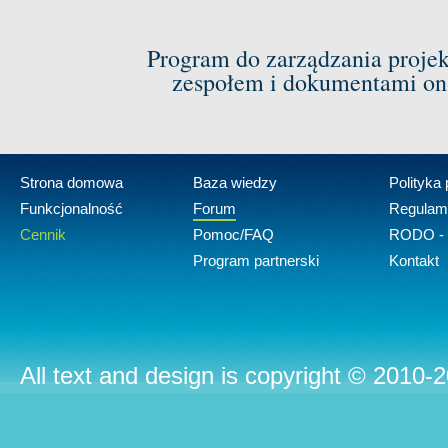
Program do zarządzania proje
zespołem i dokumentami on-
Strona domowa
Baza wiedzy
Polityka
Funkcjonalność
Forum
Regulam
Cennik
Pomoc/FAQ
RODO - 
Program partnerski
Kontakt
All text and design is copyright © 2010-2