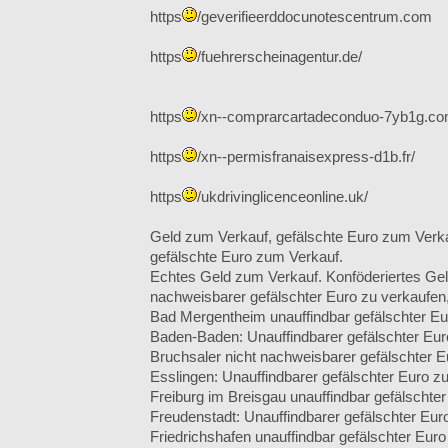
https
/geverifieerddocunotescentrum.com
https
/fuehrerscheinagentur.de/
https
/xn--comprarcartadeconduo-7yb1g.co
https
/xn--permisfranaisexpress-d1b.fr/
https
/ukdrivinglicenceonline.uk/
Geld zum Verkauf, gefälschte Euro zum Verka
gefälschte Euro zum Verkauf.
Echtes Geld zum Verkauf. Konföderiertes Gel
nachweisbarer gefälschter Euro zu verkaufen
Bad Mergentheim unauffindbar gefälschter Eu
Baden-Baden: Unauffindbarer gefälschter Eur
Bruchsaler nicht nachweisbarer gefälschter E
Esslingen: Unauffindbarer gefälschter Euro z
Freiburg im Breisgau unauffindbar gefälschte
Freudenstadt: Unauffindbarer gefälschter Eur
Friedrichshafen unauffindbar gefälschter Euro