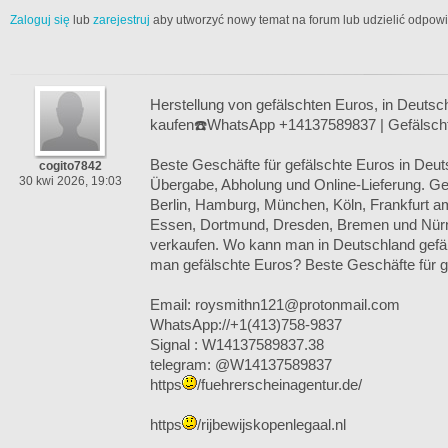
Zaloguj się
lub
zarejestruj
aby utworzyć nowy temat na forum lub udzielić odpow
Herstellung von gefälschten Euros, in Deutsc
kaufen☎️WhatsApp +14137589837 | Gefälschte 
Beste Geschäfte für gefälschte Euros in Deut
cogito7842
30 kwi 2026, 19:03
Übergabe, Abholung und Online-Lieferung. Ge
Berlin, Hamburg, München, Köln, Frankfurt am
Essen, Dortmund, Dresden, Bremen und Nürn
verkaufen. Wo kann man in Deutschland gefä
man gefälschte Euros? Beste Geschäfte für g
Email: roysmithn121@protonmail.com
WhatsApp://+1(413)758-9837
Signal : W14137589837.38
telegram: @W14137589837
https
/fuehrerscheinagentur.de/
https
/rijbewijskopenlegaal.nl