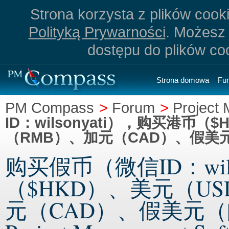
Strona korzysta z plików cookie
Polityką Prywarności
. Możesz 
dostępu do plików co
Strona domowa
Fu
PM Compass
>
Forum
>
Project
ID：wilsonyati），购买港币
（RMB）、加元（CAD）、假美元（邮箱
购买假币（微信ID：wil
（$HKD）、美元（U
元（CAD）、假美元（邮箱：w