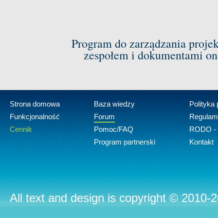
Program do zarządzania proje
zespołem i dokumentami on-
Strona domowa
Baza wiedzy
Polityka
Funkcjonalność
Forum
Regulam
Cennik
Pomoc/FAQ
RODO - 
Program partnerski
Kontakt
All text and design is copyright © 2010-2