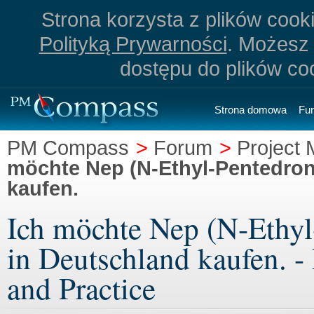
Strona korzysta z plików cookie
Polityką Prywarności
. Możesz 
dostępu do plików co
Strona domowa
Fu
PM Compass
>
Forum
>
Project
möchte Nep (N-Ethyl-Pentedron)
kaufen.
Ich möchte Nep (N-Ethyl-
in Deutschland kaufen. 
and Practice