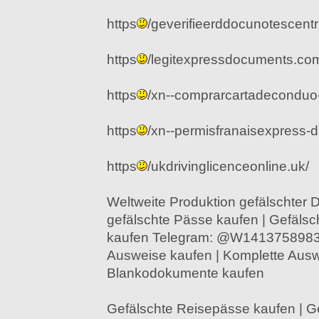
https
/geverifieerddocunotescen
https
/legitexpressdocuments.co
https
/xn--comprarcartadeconduo
https
/xn--permisfranaisexpress-d1
https
/ukdrivinglicenceonline.uk/
Weltweite Produktion gefälschter
gefälschte Pässe kaufen | Gefälsc
kaufen Telegram: @W14137589837
Ausweise kaufen | Komplette Au
Blankodokumente kaufen
Gefälschte Reisepässe kaufen | G