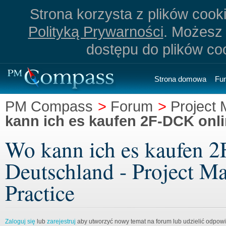
Strona korzysta z plików cookie
Polityką Prywarności
. Możesz 
dostępu do plików co
Strona domowa
Fu
PM Compass
>
Forum
>
Project
kann ich es kaufen 2F-DCK onl
Wo kann ich es kaufen 2
Deutschland - Project M
Practice
Zaloguj się
lub
zarejestruj
aby utworzyć nowy temat na forum lub udzielić odpow