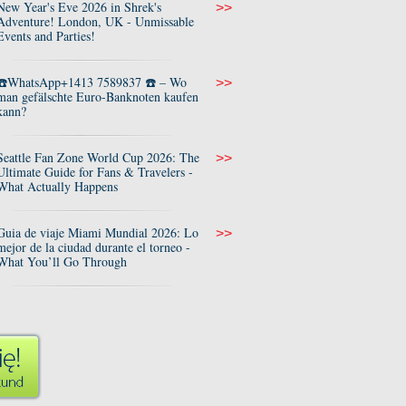
New Year's Eve 2026 in Shrek's
>>
Adventure! London, UK - Unmissable
Events and Parties!
☎️WhatsApp+1413 7589837 ☎️ – Wo
>>
man gefälschte Euro-Banknoten kaufen
kann?
Seattle Fan Zone World Cup 2026: The
>>
Ultimate Guide for Fans & Travelers -
What Actually Happens
Guia de viaje Miami Mundial 2026: Lo
>>
mejor de la ciudad durante el torneo -
What You’ll Go Through