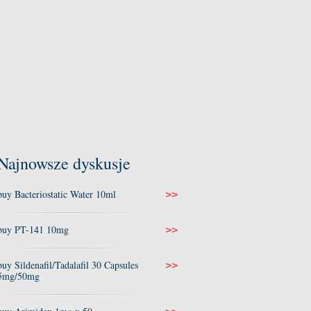
Najnowsze dyskusje
buy Bacteriostatic Water 10ml
>>
buy PT-141 10mg
>>
buy Sildenafil/Tadalafil 30 Capsules
>>
5mg/50mg