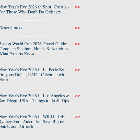
New Year's Eve 2026 in Split, Croatia -
>>
For Those Who Don’t Do Ordinary
General tasks
>>
Boston World Cup 2026 Travel Guide:
>>
Complete Stadium, Hotels & Activities -
What Experts Know
New Year's Eve 2026 in La Perle By
>>
Dragone Dubai, UAE - Celebrate with
Heart
New Year's Eve 2026 in Los Angeles &
>>
San Diego, USA - Things to do & Tips
New Year's Eve 2026 in WiLD LiFE
>>
Sydney Zoo, Australia - Save Big on
Hotels and Attractions