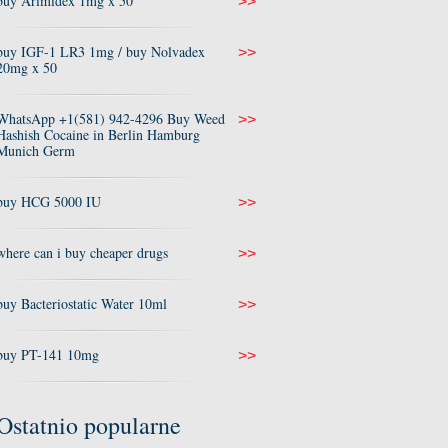
buy Arimidex 1mg x 50
>>
buy IGF-1 LR3 1mg / buy Nolvadex
>>
20mg x 50
WhatsApp +1(581) 942-4296 Buy Weed
>>
Hashish Cocaine in Berlin Hamburg
Munich Germ
buy HCG 5000 IU
>>
where can i buy cheaper drugs
>>
buy Bacteriostatic Water 10ml
>>
buy PT-141 10mg
>>
Ostatnio popularne