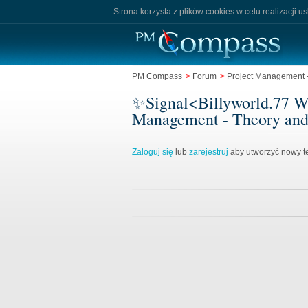
Strona korzysta z plików cookies w celu realizacji u
PM Compass
>
Forum
>
Project Management -
✨Signal<Billyworld.77 Wh
Management - Theory and
Zaloguj się
lub
zarejestruj
aby utworzyć nowy te