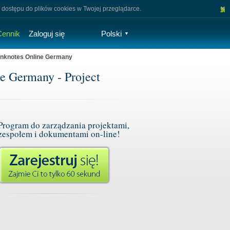
×
 dostępu do plików cookies w Twojej przeglądarce.
Cennik
Zaloguj się
Polski
▼
Banknotes Online Germany
e Germany - Project
Program do zarządzania projektami,
zespołem i dokumentami on-line!