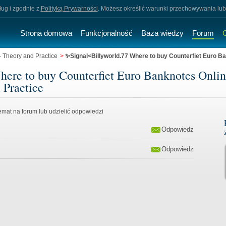
sług i zgodnie z
Polityką Prywarności
. Możesz określić warunki przechowywania lub
Strona domowa
Funkcjonalność
Baza wiedzy
Forum
 Theory and Practice
>
✨Signal<Billyworld.77 Where to buy Counterfiet Euro 
ere to buy Counterfiet Euro Banknotes Onlin
 Practice
mat na forum lub udzielić odpowiedzi
Odpowiedz
Odpowiedz