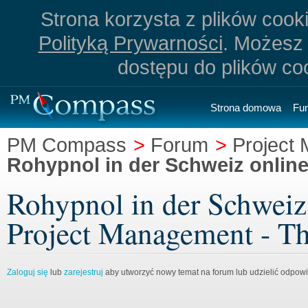
Strona korzysta z plików cookie
Polityką Prywarności
. Możesz 
dostępu do plików co
Strona domowa
Fu
PM Compass
>
Forum
>
Project
Rohypnol in der Schweiz onlin
Rohypnol in der Schweiz
Project Management - Th
Zaloguj się
lub
zarejestruj
aby utworzyć nowy temat na forum lub udzielić odpow