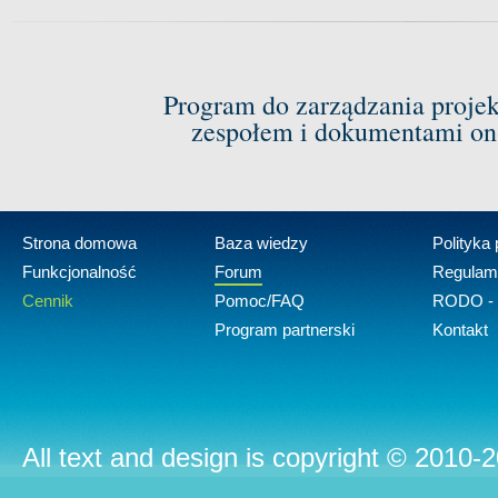
Program do zarządzania proje
zespołem i dokumentami on-
Strona domowa
Baza wiedzy
Polityka
Funkcjonalność
Forum
Regulam
Cennik
Pomoc/FAQ
RODO - 
Program partnerski
Kontakt
All text and design is copyright © 2010-2