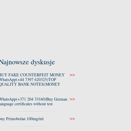
Najnowsze dyskusje
BUY FAKE COUNTERFEIT MONEY
>>
WhatsApp(+44 7397 620325)TOP
QUALITY BANK NOTES(MONEY
WhatsApp(+371 204 33160)Buy German
>>
language certificates without test
buy Primobolan 100mg/ml
>>