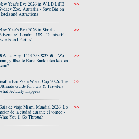
New Year's Eve 2026 in WiLD LiFE
>>
Sydney Zoo, Australia - Save Big on
Hotels and Attractions
New Year's Eve 2026 in Shrek's
>>
Adventure! London, UK - Unmissable
Events and Parties!
☎️WhatsApp+1413 7589837 ☎️ – Wo
>>
man gefälschte Euro-Banknoten kaufen
kann?
Seattle Fan Zone World Cup 2026: The
>>
Ultimate Guide for Fans & Travelers -
What Actually Happens
Guia de viaje Miami Mundial 2026: Lo
>>
mejor de la ciudad durante el torneo -
What You’ll Go Through