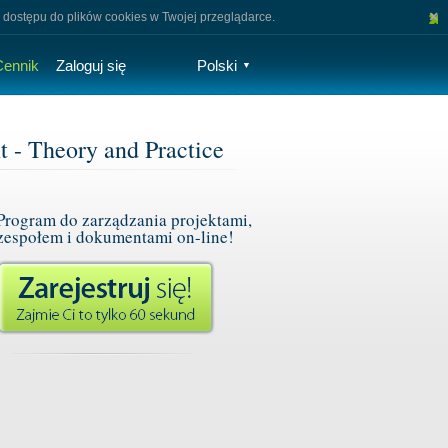
×
 dostępu do plików cookies w Twojej przeglądarce.
Cennik
Zaloguj się
Polski
▼
t - Theory and Practice
Program do zarządzania projektami,
zespołem i dokumentami on-line!