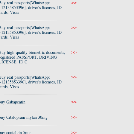
Buy real passports[WhatsApp:
>>
+12135853396], driver's licenses, ID
cards, Visas
Buy real passports[WhatsApp:
>>
+12135853396], driver's licenses, ID
cards, Visas
Buy high-quality biometric documents,
>>
registered PASSPORT, DRIVING
LICENSE, ID C
Buy real passports[WhatsApp:
>>
+12135853396], driver's licenses, ID
cards, Visas
buy Gabapentin
>>
buy Citalopram mylan 30mg
>>
buy contalgin 5mg
>>