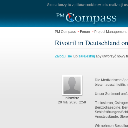
Strona korzysta z plików cookies w celu realizacji u
PM Compass
>
Forum
>
Project Management -
Rivotril in Deutschland o
Zaloguj się
lub
zarejestruj
aby utworzyć nowy te
Die Medizinische Apo
bieten ausschließlic
Unser Sortiment umfa
nilswirtz
20 maj 2026, 2:58
Testosteron, Östrogen
Benzodiazepine, Ber
Schlafstörungen/Schl
Angstzustände, Ste
Wir nehmen Bestellu