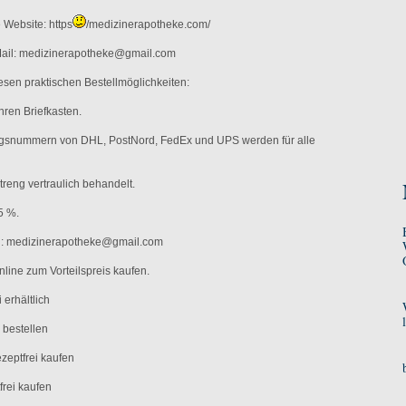
Website: https
/medizinerapotheke.com/
-Mail: medizinerapotheke@gmail.com
iesen praktischen Bestellmöglichkeiten:
 Ihren Briefkasten.
gsnummern von DHL, PostNord, FedEx und UPS werden für alle
treng vertraulich behandelt.
5 %.
il: medizinerapotheke@gmail.com
nline zum Vorteilspreis kaufen.
 erhältlich
 bestellen
zeptfrei kaufen
frei kaufen