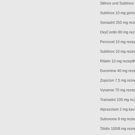
Stilnox und Sublinox 
Sublinox 10 mg günst
Somadril 350 mg reze
OxyContin 80 mg reze
Percocet 10 mg rezep
Sublinox 10 mg rezep
Ritalin 10 mg rezeptfr
Duromine 40 mg rezept
Zopiclon 7,5 mg rezep
Vyvanse 70 mg rezept
Tramadol 100 mg reze
Alprazolam 2 mg kauf
Suboxone 8 mg rezep
Tilidin 100/8 mg reze