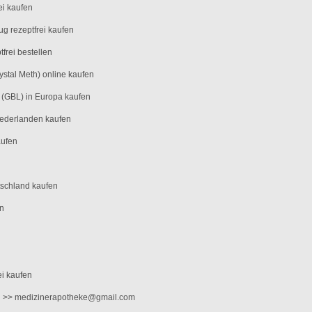
ei kaufen
µg rezeptfrei kaufen
frei bestellen
stal Meth) online kaufen
(GBL) in Europa kaufen
iederlanden kaufen
aufen
tschland kaufen
en
ei kaufen
il >> medizinerapotheke@gmail.com