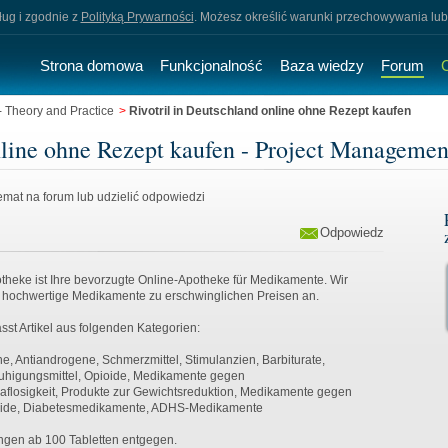
sług i zgodnie z
Polityką Prywarności
. Możesz określić warunki przechowywania lub
Strona domowa
Funkcjonalność
Baza wiedzy
Forum
 Theory and Practice
>
Rivotril in Deutschland online ohne Rezept kaufen
nline ohne Rezept kaufen - Project Managemen
mat na forum lub udzielić odpowiedzi
Odpowiedz
theke ist Ihre bevorzugte Online-Apotheke für Medikamente. Wir
h hochwertige Medikamente zu erschwinglichen Preisen an.
sst Artikel aus folgenden Kategorien:
e, Antiandrogene, Schmerzmittel, Stimulanzien, Barbiturate,
uhigungsmittel, Opioide, Medikamente gegen
aflosigkeit, Produkte zur Gewichtsreduktion, Medikamente gegen
roide, Diabetesmedikamente, ADHS-Medikamente
ngen ab 100 Tabletten entgegen.