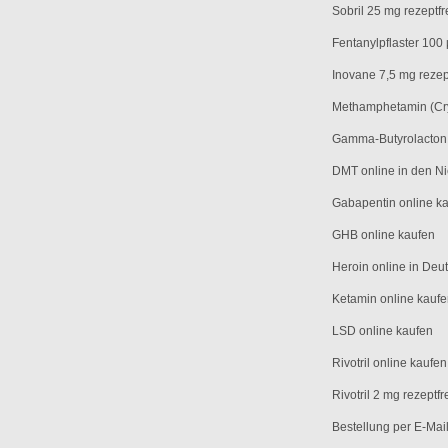
Sobril 25 mg rezeptfr
Fentanylpflaster 100 
Inovane 7,5 mg rezept
Methamphetamin (Cry
Gamma-Butyrolacton 
DMT online in den N
Gabapentin online k
GHB online kaufen
Heroin online in Deu
Ketamin online kauf
LSD online kaufen
Rivotril online kaufen
Rivotril 2 mg rezeptfr
Bestellung per E-Ma