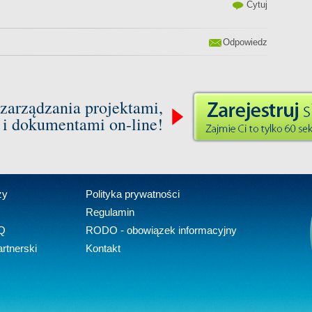
Cytuj
Odpowiedz
zarządzania projektami,
 i dokumentami on-line!
zy
Polityka prywatności
Regulamin
Q
RODO - obowiązek informacyjny
rtnerski
Kontakt