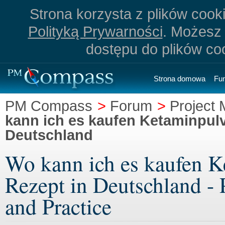
Strona korzysta z plików cookie
Polityką Prywarności
. Możesz 
dostępu do plików co
Strona domowa
Fu
PM Compass
>
Forum
>
Project
kann ich es kaufen Ketaminpulv
Deutschland
Wo kann ich es kaufen K
Rezept in Deutschland -
and Practice