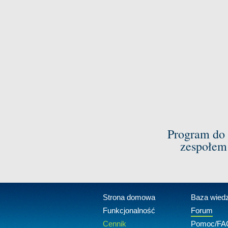
Program do 
zespołem
Strona domowa
Baza wied
Funkcjonalność
Forum
Cennik
Pomoc/FA