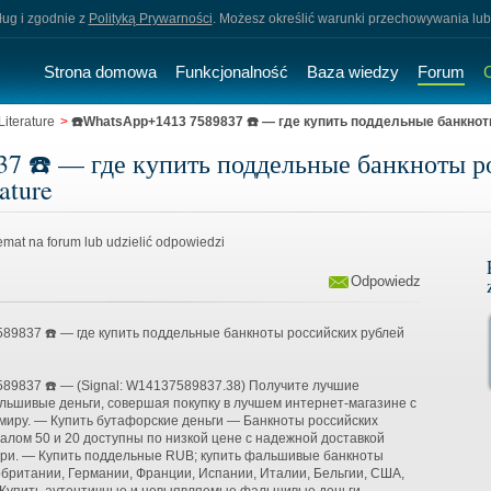
sług i zgodnie z
Polityką Prywarności
. Możesz określić warunki przechowywania lub
Strona domowa
Funkcjonalność
Baza wiedzy
Forum
iterature
>
☎️WhatsApp+1413 7589837 ☎️ — где купить поддельные банкнот
7 ☎️ — где купить поддельные банкноты ро
ature
mat na forum lub udzielić odpowiedzi
Odpowiedz
89837 ☎️ — где купить поддельные банкноты российских рублей
89837 ☎️ — (Signal: W14137589837.38) Получите лучшие
ьшивые деньги, совершая покупку в лучшем интернет-магазине с
 миру. — Купить бутафорские деньги — Банкноты российских
алом 50 и 20 доступны по низкой цене с надежной доставкой
ери. — Купить поддельные RUB; купить фальшивые банкноты
обритании, Германии, Франции, Испании, Италии, Бельгии, США,