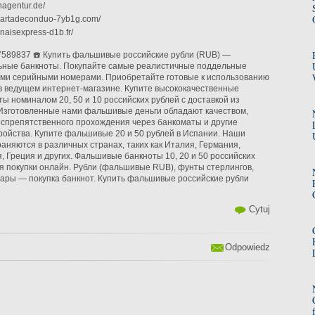
nagentur.de/
cartadeconduo-7yb1g.com/
anaisexpress-d1b.fr/
7589837 ☎️ Купить фальшивые российские рубли (RUB) —
ьные банкноты. Покупайте самые реалистичные поддельные
ыми серийными номерами. Приобретайте готовые к использованию
 ведущем интернет-магазине. Купите высококачественные
ы номиналом 20, 50 и 10 российских рублей с доставкой из
Изготовленные нами фальшивые деньги обладают качеством,
спрепятственного прохождения через банкоматы и другие
ройства. Купите фальшивые 20 и 50 рублей в Испании. Наши
аняются в различных странах, таких как Италия, Германия,
, Греция и других. Фальшивые банкноты 10, 20 и 50 российских
я покупки онлайн. Рубли (фальшивые RUB), фунты стерлингов,
ары — покупка банкнот. Купить фальшивые российские рубли
Cytuj
Odpowiedz