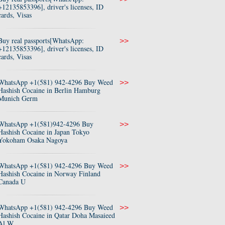
+12135853396], driver's licenses, ID
cards, Visas
Buy real passports[WhatsApp:
>>
+12135853396], driver's licenses, ID
cards, Visas
WhatsApp +1(581) 942-4296 Buy Weed
>>
Hashish Cocaine in Berlin Hamburg
Munich Germ
WhatsApp +1(581)942-4296 Buy
>>
Hashish Cocaine in Japan Tokyo
Yokoham Osaka Nagoya
WhatsApp +1(581) 942-4296 Buy Weed
>>
Hashish Cocaine in Norway Finland
Canada U
WhatsApp +1(581) 942-4296 Buy Weed
>>
Hashish Cocaine in Qatar Doha Masaieed
Al W