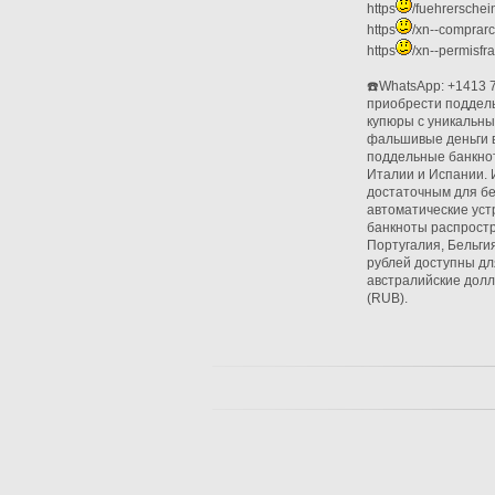
https
/fuehrerschei
https
/xn--comprar
https
/xn--permisfr
☎️WhatsApp: +1413 
приобрести поддел
купюры с уникальн
фальшивые деньги в
поддельные банкнот
Италии и Испании. 
достаточным для бе
автоматические уст
банкноты распростр
Португалия, Бельгия
рублей доступны дл
австралийские долл
(RUB).