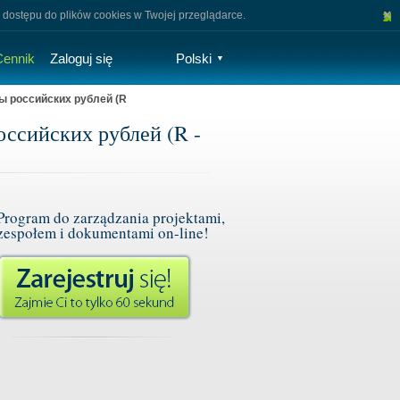
×
 dostępu do plików cookies w Twojej przeglądarce.
Cennik
Zaloguj się
Polski
▼
ы российских рублей (R
ссийских рублей (R -
Program do zarządzania projektami,
zespołem i dokumentami on-line!