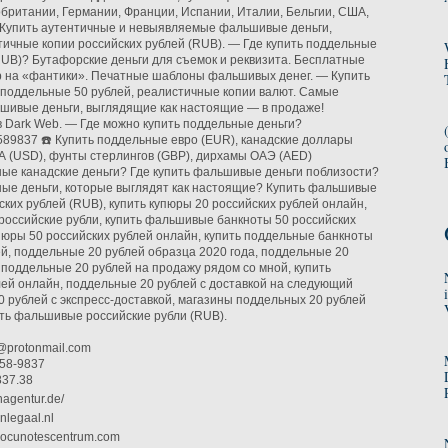
обритании, Германии, Франции, Испании, Италии, Бельгии, США,
 Купить аутентичные и невыявляемые фальшивые деньги,
ичные копии российских рублей (RUB). — Где купить поддельные
RUB)? Бутафорские деньги для съемок и реквизита. Бесплатные
р на «фантики». Печатные шаблоны фальшивых денег. — Купить
поддельные 50 рублей, реалистичные копии валют. Самые
шивые деньги, выглядящие как настоящие — в продаже!
 Dark Web. — Где можно купить поддельные деньги?
89837 ☎️ Купить поддельные евро (EUR), канадские доллары
 (USD), фунты стерлингов (GBP), дирхамы ОАЭ (AED)
ные канадские деньги? Где купить фальшивые деньги поблизости?
ные деньги, которые выглядят как настоящие? Купить фальшивые
ских рублей (RUB), купить купюры 20 российских рублей онлайн,
российские рубли, купить фальшивые банкноты 50 российских
упюры 50 российских рублей онлайн, купить поддельные банкноты
ей, поддельные 20 рублей образца 2020 года, поддельные 20
, поддельные 20 рублей на продажу рядом со мной, купить
ей онлайн, поддельные 20 рублей с доставкой на следующий
0 рублей с экспресс-доставкой, магазины поддельных 20 рублей
ить фальшивые российские рубли (RUB).
@protonmail.com
758-9837
837.38
nagentur.de/
enlegaal.nl
ddocunotescentrum.com