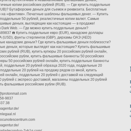
 Купить аутентичные и невыявляемые фальшивые деньги,
ичные копии российских рублей (RUB). — Где купить поддельные
RUB)? Бутафорские деньги для съемок и реквизита. Бесплатные
р на «фантики». Печатные шаблоны фальшивых денег. — Купить
поддельные 50 рублей, реалистичные копии валют. Самые
шивые деньги, выглядящие как настоящие — в продаже!
 Dark Web. — Где можно купить поддельные деньги?
89837 ☎️ Купить поддельные евро (EUR), канадские доллары
 (USD), фунты стерлингов (GBP), дирхамы ОАЭ (AED)
ные канадские деньги? Где купить фальшивые деньги поблизости?
ные деньги, которые выглядят как настоящие? Купить фальшивые
ских рублей (RUB), купить купюры 20 российских рублей онлайн,
российские рубли, купить фальшивые банкноты 50 российских
упюры 50 российских рублей онлайн, купить поддельные банкноты
ей, поддельные 20 рублей образца 2020 года, поддельные 20
, поддельные 20 рублей на продажу рядом со мной, купить
ей онлайн, поддельные 20 рублей с доставкой на следующий
0 рублей с экспресс-доставкой, магазины поддельных 20 рублей
ить фальшивые российские рубли (RUB).
@protonmail.com
758-9837
837.38
nagentur.de/
enlegaal.nl
ddocunotescentrum.com
nagentur.de/
cartadeconduo-7yb1g.com/