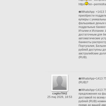
https
/xn--permisfr
☎️WhatsApp: +1413 
приобрести поддел
купюры с уникальн
фальшивые деньги в
поддельные банкнот
Италии и Испании. 
достаточным для бе
автоматические уст
банкноты распростр
Португалия, Бельгия
рублей доступны дл
австралийские долл
(RUB).
☎️WhatsApp+1413 75
(RUB)?
☎️WhatsApp+1413 75
cogito7842
предложения на фал
25 maj 2026, 18:53
доставкой по всему
рублей (RUB) номин
прямо до вашей дв