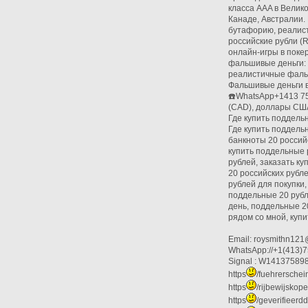
класса AAA в Велик
Канаде, Австралии.
бутафорию, реалист
российские рубли (
онлайн-игры в поке
фальшивые деньги: 
реалистичные фаль
Фальшивые деньги в
☎️WhatsApp+1413 75
(CAD), доллары США
Где купить поддель
Где купить поддель
банкноты 20 россий
купить поддельные 
рублей, заказать к
20 российских рубл
рублей для покупки
поддельные 20 рубл
день, поддельные 2
рядом со мной, куп
Email: roysmithn121
WhatsApp://+1(413)
Signal : W14137589
https
/fuehrerschei
https
/rijbewijskop
https
/geverifieer