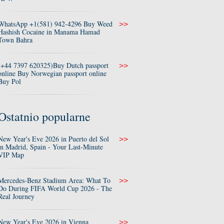
WhatsApp +1(581) 942-4296 Buy Weed
>>
Hashish Cocaine in Manama Hamad
Town Bahra
(+44 7397 620325)Buy Dutch passport
>>
online Buy Norwegian passport online
Buy Pol
Ostatnio popularne
New Year's Eve 2026 in Puerto del Sol
>>
in Madrid, Spain - Your Last-Minute
VIP Map
Mercedes-Benz Stadium Area: What To
>>
Do During FIFA World Cup 2026 - The
Real Journey
New Year's Eve 2026 in Vienna
>>