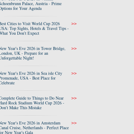
Schoenbrunn Palace, Austria - Prime
Options for Your Agenda
Best Cities to Visit World Cup 2026
>>
USA: Top Sights, Hotels & Travel Tips -
What You Don’t Expect
New Year's Eve 2026 in Tower Bridge,
>>
London, UK - Prepare for an
Unforgettable Night!
New Year's Eve 2026 in Sea isle City
>>
Promenade, USA - Best Place for
Celebrate
Complete Guide to Things to Do Near
>>
Hard Rock Stadium World Cup 2026 -
Don’t Make This Mistake
New Year's Eve 2026 in Amsterdam
>>
Canal Cruise, Netherlands - Perfect Place
for New Year's Gala