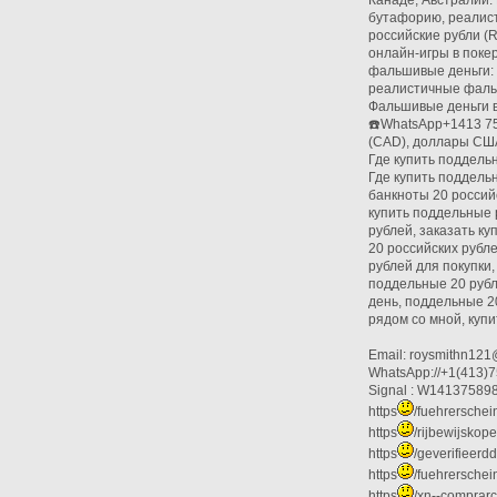
Канаде, Австралии.
бутафорию, реалист
российские рубли (
онлайн-игры в поке
фальшивые деньги: 
реалистичные фаль
Фальшивые деньги в
☎️WhatsApp+1413 75
(CAD), доллары США
Где купить поддель
Где купить поддель
банкноты 20 россий
купить поддельные 
рублей, заказать к
20 российских рубл
рублей для покупки
поддельные 20 рубл
день, поддельные 2
рядом со мной, куп
Email: roysmithn121
WhatsApp://+1(413)
Signal : W14137589
https
/fuehrerschei
https
/rijbewijskop
https
/geverifieer
https
/fuehrerschei
https
/xn--comprar