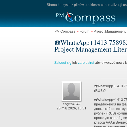
Strona korzysta z plików cookies w celu realizacji u
PM Compass
>
Forum
>
Project Management L
☎️WhatsApp+1413 758983
Project Management Liter
Zaloguj się
lub
zarejestruj
aby utworzyć nowy te
☎️WhatsApp+1413 75
(RUB)?
☎️WhatsApp+1413 75
cogito7842
предложения на фал
25 maj 2026, 18:51
доставкой по всему
рублей (RUB) номин
прямо до вашей дв
класса AAA в Велик