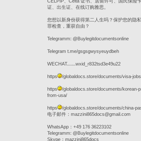
CELPIP、Celta 证书、居留许可、国民保险
证、出生证、在线订购雅思。
您想以新身份获得第二人生吗？保护您的隐
罪检查，重获自由？
Telegramm: @Buylegitdocumentsonline
Telegram t.me/gsgsgwysyeuydbeh
WECHAT.......wxid_r832tsd3e49u22
https
/globaldocs.store/documents/visa-jobs
https
/globaldocs.store/documents/korean-pa
from-usa/
https
/globaldocs.store/documents/china-pa
电子邮件：mazzini865docs@gmail.com
WhatsApp：+49 176 36223102
Telegramm: @Buylegitdocumentsonline
Skype：mazzini865docs