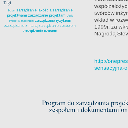
Tagi
współzałożyci
zarządzanie jakością
zarządzanie
Scrum
twórców inżyn
projektwami
zarządzanie projektami
Agile
wkład w rozwó
zarządzanie ryzykiem
Project Management
zarządzanie zmianą
zarządzanie zespołem
1999r. za wk
zarządzanie czasem
Nagrodą Ste
http://onepr
sensacyjna-o
Program do zarządzania proje
zespołem i dokumentami on-