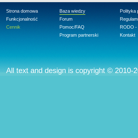
Strona domowa
Baza wiedzy
Polityka
Funkcjonalność
Forum
Regulam
Cennik
Pomoc/FAQ
RODO - 
Program partnerski
Kontakt
All text and design is copyright © 2010-2