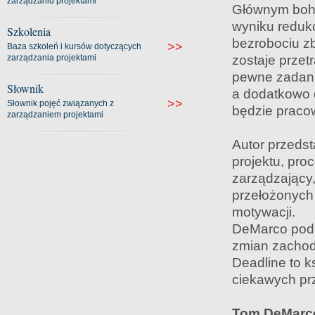
zarządzaniu projektami
Głównym boha
wyniku redukc
Szkolenia
bezrobociu z
>>
Baza szkoleń i kursów dotyczących
zarządzania projektami
zostaje prze
pewne zadani
Słownik
a dodatkowo 
>>
Słownik pojęć związanych z
będzie pracow
zarządzaniem projektami
Autor przedst
projektu, pro
zarządzający,
przełożonych 
motywacji.
DeMarco podk
zmian zachod
Deadline to k
ciekawych pr
Tom DeMarc