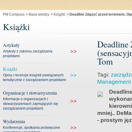
PM Compass
>
Baza wiedzy
>
Książki
>
Deadline Zdążyć przed terminem. Op
Książki
Deadline 
Artykuły
(sensacyj
>>
Artykuły z zakresu zarządzania
projektami
Tom
Książki
Tagi:
zarządz
>>
Opisy i recenzje książek powiązanych
tematycznie z zarządzaniem projektami
Management
Deadline
Organizacje i stowarzyszenia
wykonan
Informacje o organizacjach i
>>
stowarzyszeniach zajmujących się
kierown
zarządzaniem projektami
mniej.. DeMar
- prostym ję
Wydarzenia
>>
Konferencje, spotkania poświęcone