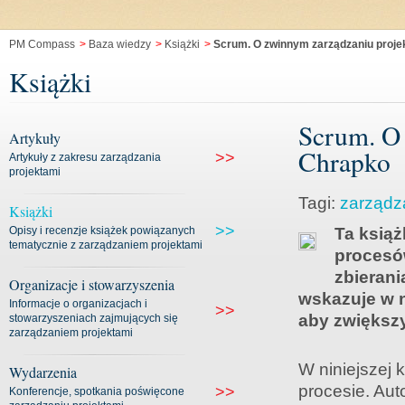
PM Compass
>
Baza wiedzy
>
Książki
>
Scrum. O zwinnym zarządzaniu proje
Książki
Scrum. O 
Artykuły
Chrapko
>>
Artykuły z zakresu zarządzania
projektami
Tagi:
zarządz
Książki
>>
Opisy i recenzje książek powiązanych
Ta książ
tematycznie z zarządzaniem projektami
procesów
zbierani
Organizacje i stowarzyszenia
wskazuje w n
Informacje o organizacjach i
>>
aby zwiększy
stowarzyszeniach zajmujących się
zarządzaniem projektami
W niniejszej 
Wydarzenia
procesie. Au
>>
Konferencje, spotkania poświęcone