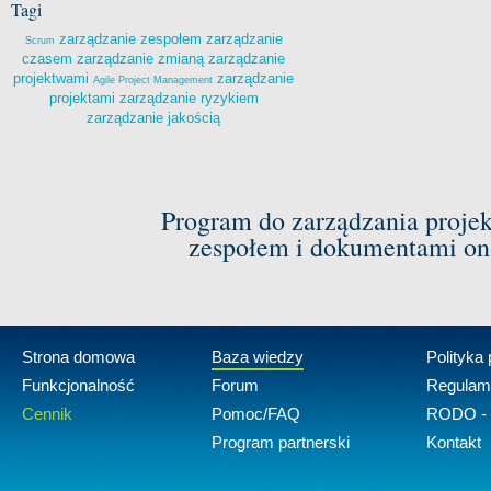
Tagi
zarządzanie zespołem
zarządzanie
Scrum
czasem
zarządzanie zmianą
zarządzanie
projektwami
zarządzanie
Agile Project Management
projektami
zarządzanie ryzykiem
zarządzanie jakością
Program do zarządzania proje
zespołem i dokumentami on-
Strona domowa
Baza wiedzy
Polityka
Funkcjonalność
Forum
Regulam
Cennik
Pomoc/FAQ
RODO - 
Program partnerski
Kontakt