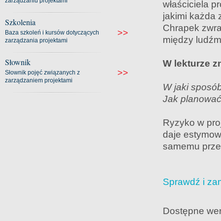
zarządzaniu projektami
właściciela p
jakimi każda 
Szkolenia
Chrapek zwrac
>>
Baza szkoleń i kursów dotyczących
między ludźmi
zarządzania projektami
Słownik
W lekturze z
>>
Słownik pojęć związanych z
zarządzaniem projektami
W jaki sposó
Jak planować 
Ryzyko w proj
daje estymowa
samemu przecz
Sprawdź i za
Dostępne wer