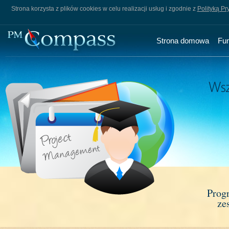
Strona korzysta z plików cookies w celu realizacji usług i zgodnie z
Polityką Pr
Strona domowa
Fu
Prog
ze