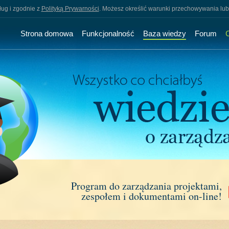
sług i zgodnie z
Polityką Prywarności
. Możesz określić warunki przechowywania lub
Strona domowa
Funkcjonalność
Baza wiedzy
Forum
Program do zarządzania projektami,
zespołem i dokumentami on-line!