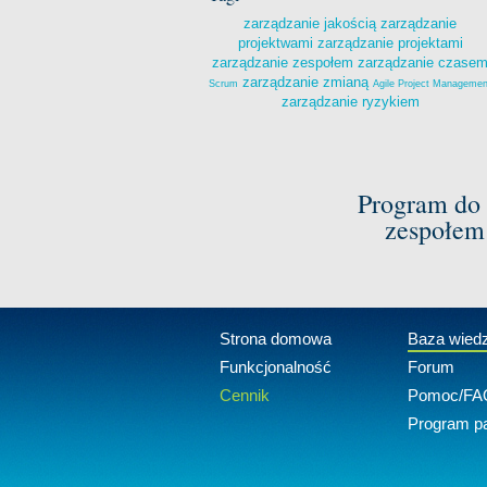
zarządzanie jakością
zarządzanie
projektwami
zarządzanie projektami
zarządzanie zespołem
zarządzanie czase
zarządzanie zmianą
Scrum
Agile Project Managemen
zarządzanie ryzykiem
Program do 
zespołem
Strona domowa
Baza wied
Funkcjonalność
Forum
Cennik
Pomoc/FA
Program pa