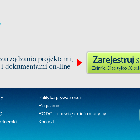
m
t
zarządzania projektami,
 i dokumentami on-line!
zy
Polityka prywatności
Regulamin
Q
RODO - obowiązek informacyjny
rtnerski
Kontakt