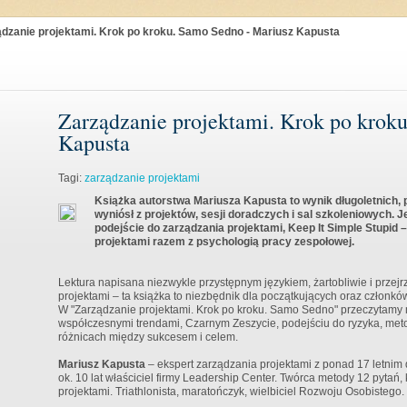
ądzanie projektami. Krok po kroku. Samo Sedno - Mariusz Kapusta
Zarządzanie projektami. Krok po krok
Kapusta
Tagi:
zarządzanie projektami
Książka autorstwa Mariusza Kapusta to wynik długoletnich,
wyniósł z projektów, sesji doradczych i sal szkoleniowych. 
podejście do zarządzania projektami, Keep It Simple Stupid
projektami razem z psychologią pracy zespołowej.
Lektura napisana niezwykle przystępnym językiem, żartobliwie i przej
projektami – ta książka to niezbędnik dla początkujących oraz członk
W "Zarządzanie projektami. Krok po kroku. Samo Sedno" przeczytamy m.i
współczesnymi trendami, Czarnym Zeszycie, podejściu do ryzyka, metod
różnicach między sukcesem i celem.
Mariusz Kapusta
– ekspert zarządzania projektami z ponad 17 letnim
ok. 10 lat właściciel firmy Leadership Center. Twórca metody 12 pytań
projektami. Triathlonista, maratończyk, wielbiciel Rozwoju Osobistego.