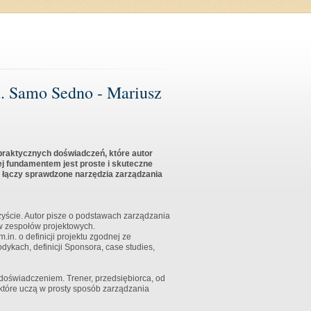
u. Samo Sedno - Mariusz
 praktycznych doświadczeń, które autor
Jej fundamentem jest proste i skuteczne
 – łączy sprawdzone narzędzia zarządzania
rzyście. Autor pisze o podstawach zarządzania
ów zespołów projektowych.
n. o definicji projektu zgodnej ze
ykach, definicji Sponsora, case studies,
 doświadczeniem. Trener, przedsiębiorca, od
, które uczą w prosty sposób zarządzania