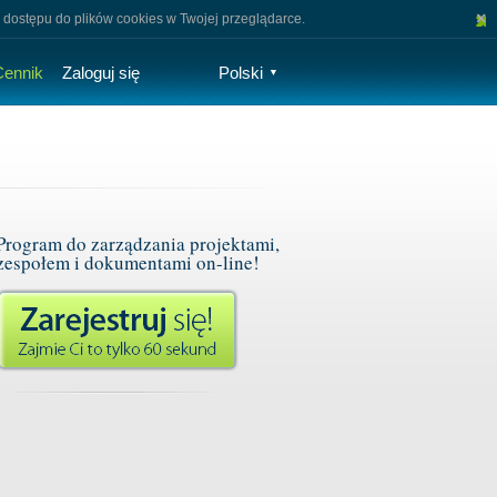
×
 dostępu do plików cookies w Twojej przeglądarce.
Cennik
Zaloguj się
Polski
▼
Program do zarządzania projektami,
zespołem i dokumentami on-line!