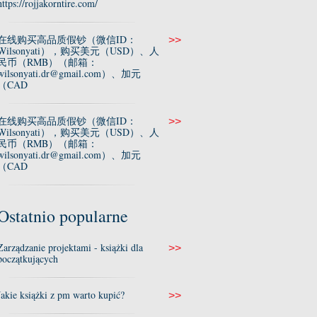
https://rojjakorntire.com/
在线购买高品质假钞（微信ID：
>>
Wilsonyati），购买美元（USD）、人
民币（RMB）（邮箱：
wilsonyati.dr@gmail.com）、加元
（CAD
在线购买高品质假钞（微信ID：
>>
Wilsonyati），购买美元（USD）、人
民币（RMB）（邮箱：
wilsonyati.dr@gmail.com）、加元
（CAD
Ostatnio popularne
Zarządzanie projektami - książki dla
>>
początkujących
Jakie książki z pm warto kupić?
>>