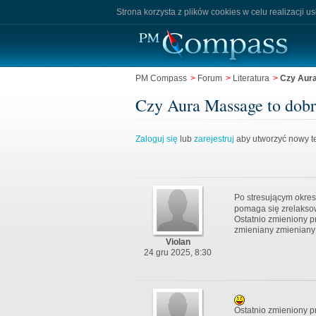
Strona korzysta z plików cookies w celu realizacji u
PM Compass
>
Forum
>
Literatura
>
Czy Aura
Czy Aura Massage to dobry
Zaloguj się
lub
zarejestruj
aby utworzyć nowy te
Po stresującym okres
pomaga się zrelaks
Ostatnio zmieniony pr
zmieniany zmieniany 
Violan
24 gru 2025, 8:30
Ostatnio zmieniony pr