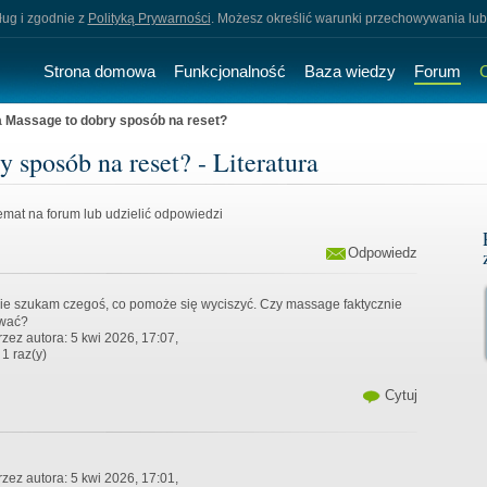
sług i zgodnie z
Polityką Prywarności
. Możesz określić warunki przechowywania lub
Strona domowa
Funkcjonalność
Baza wiedzy
Forum
 Massage to dobry sposób na reset?
 sposób na reset? - Literatura
mat na forum lub udzielić odpowiedzi
Odpowiedz
ie szukam czegoś, co pomoże się wyciszyć. Czy massage faktycznie
ować?
zez autora: 5 kwi 2026, 17:07,
1 raz(y)
Cytuj
zez autora: 5 kwi 2026, 17:01,