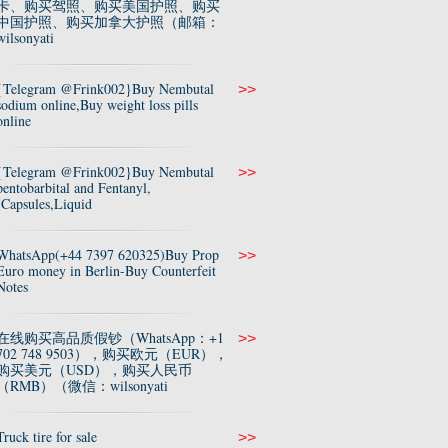
卡、购买驾照、购买美国护照、购买
中国护照、购买加拿大护照（邮箱：
wilsonyati
{Telegram @Frink002}Buy Nembutal
>>
sodium online,Buy weight loss pills
online
{Telegram @Frink002}Buy Nembutal
>>
pentobarbital and Fentanyl,
(Capsules,Liquid
WhatsApp(+44 7397 620325)Buy Prop
>>
Euro money in Berlin-Buy Counterfeit
Notes
在线购买高品质假钞（WhatsApp：+1
>>
702 748 9503），购买欧元（EUR），
购买美元（USD），购买人民币
（RMB）（微信：wilsonyati
Truck tire for sale
>>