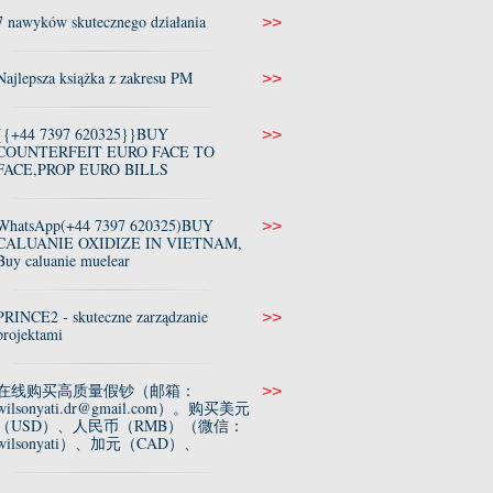
7 nawyków skutecznego działania
>>
Najlepsza książka z zakresu PM
>>
{{+44 7397 620325}}BUY
>>
COUNTERFEIT EURO FACE TO
FACE,PROP EURO BILLS
WhatsApp(+44 7397 620325)BUY
>>
CALUANIE OXIDIZE IN VIETNAM,
Buy caluanie muelear
PRINCE2 - skuteczne zarządzanie
>>
projektami
在线购买高质量假钞（邮箱：
>>
wilsonyati.dr@gmail.com）。购买美元
（USD）、人民币（RMB）（微信：
wilsonyati）、加元（CAD）、