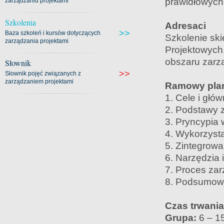
prawidłowych 
zarządzaniu projektami
Szkolenia
Adresaci
>>
Baza szkoleń i kursów dotyczących
Szkolenie ski
zarządzania projektami
Projektowych
obszaru zarz
Słownik
>>
Słownik pojęć związanych z
zarządzaniem projektami
Ramowy plan
1. Cele i głó
2. Podstawy 
3. Pryncypia 
4. Wykorzyst
5. Zintegrow
6. Narzędzia i
7. Proces zar
8. Podsumow
Czas trwani
Grupa:
6 – 1