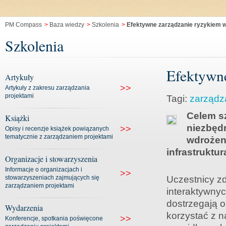
PM Compass
>
Baza wiedzy
>
Szkolenia
>
Efektywne zarządzanie ryzykiem w
Szkolenia
Efektywne
Artykuły
>>
Artykuły z zakresu zarządzania
projektami
Tagi:
zarządz
Celem sz
Książki
niezbęd
>>
Opisy i recenzje książek powiązanych
tematycznie z zarządzaniem projektami
wdrożeni
infrastruktur
Organizacje i stowarzyszenia
Informacje o organizacjach i
>>
stowarzyszeniach zajmujących się
Uczestnicy z
zarządzaniem projektami
interaktywnyc
dostrzegają o
Wydarzenia
korzystać z 
>>
Konferencje, spotkania poświęcone