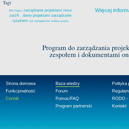
Tagi
Więcej inform
zarządzanie projektami
MS Project
PMBoK
zarzÄ…danie projektami
zarządzanie
ryzykiem
risk management
analiza ryzyka
Program do zarządzania proje
zespołem i dokumentami on-
Strona domowa
Baza wiedzy
Polityka
Funkcjonalność
Forum
Regulam
Cennik
Pomoc/FAQ
RODO - 
Program partnerski
Kontakt