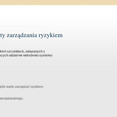
taty zarządzania ryzykiem
kich szczeblach, związanych z
racych udział we wdrożeniu systemu
góle warto zarządzać ryzykiem;
u akceptowalnego.