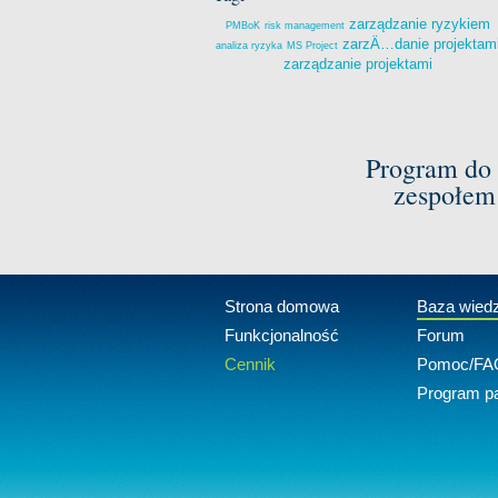
zarządzanie ryzykiem
PMBoK
risk management
zarzÄ…danie projektam
analiza ryzyka
MS Project
zarządzanie projektami
Program do 
zespołem
Strona domowa
Baza wied
Funkcjonalność
Forum
Cennik
Pomoc/FA
Program pa