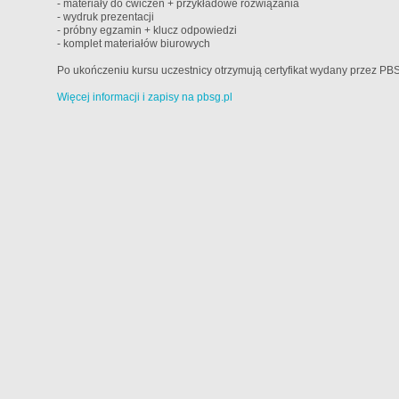
- materiały do ćwiczeń + przykładowe rozwiązania
- wydruk prezentacji
- próbny egzamin + klucz odpowiedzi
- komplet materiałów biurowych
Po ukończeniu kursu uczestnicy otrzymują certyfikat wydany przez PB
Więcej informacji i zapisy na pbsg.pl