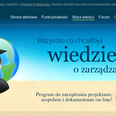
sług i zgodnie z
Polityką Prywarności
. Możesz określić warunki przechowywania lub
Strona domowa
Funkcjonalność
Baza wiedzy
Forum
Program do zarządzania projektami,
zespołem i dokumentami on-line!