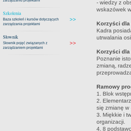
zarządzaniu projektami
- wiedzy z ob
wskazówek w
Szkolenia
>>
Baza szkoleń i kursów dotyczących
Korzyści dla
zarządzania projektami
Kadra posiada
Słownik
utrwalania os
>>
Słownik pojęć związanych z
zarządzaniem projektami
Korzyści dla
Poznanie isto
zmianą, radze
przeprowadza
Ramowy prog
1. Blok wstęp
2. Elementarz
się zmianę w 
3. Miękkie i 
organizacji.
4. 8 podstaw