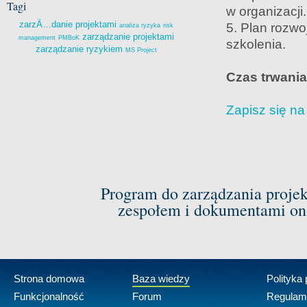
Tagi
w organizacji.
zarzÄ…danie projektami
5. Plan rozw
analiza ryzyka
risk
zarządzanie projektami
management
PMBoK
szkolenia.
zarządzanie ryzykiem
MS Project
Czas trwania
Zapisz się n
Program do zarządzania proje
zespołem i dokumentami on-
Strona domowa
Baza wiedzy
Polityka
Funkcjonalność
Forum
Regulam