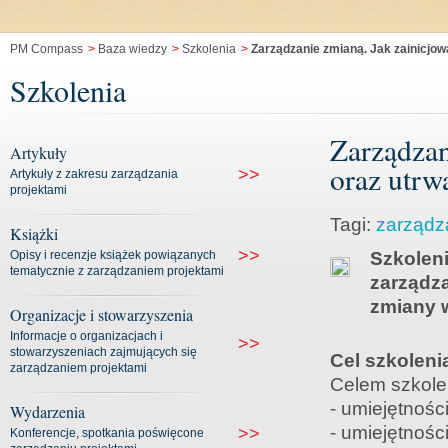
PM Compass
>
Baza wiedzy
>
Szkolenia
>
Zarządzanie zmianą. Jak zainicjow
Szkolenia
Zarządzan
Artykuły
oraz utrw
>>
Artykuły z zakresu zarządzania
projektami
Tagi:
zarządz
Książki
>>
Opisy i recenzje książek powiązanych
Szkoleni
tematycznie z zarządzaniem projektami
zarządz
zmiany w
Organizacje i stowarzyszenia
Informacje o organizacjach i
>>
stowarzyszeniach zajmujących się
Cel szkoleni
zarządzaniem projektami
Celem szkolen
- umiejętnośc
Wydarzenia
- umiejętnośc
>>
Konferencje, spotkania poświęcone