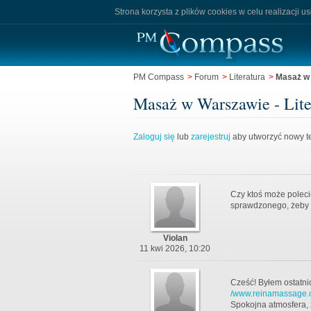
Strona korzysta z plików cookies w celu realizacji u
PM Compass
>
Forum
>
Literatura
>
Masaż w
Masaż w Warszawie - Lite
Zaloguj się
lub
zarejestruj
aby utworzyć nowy te
Czy ktoś może polec
sprawdzonego, żeby 
Violan
11 kwi 2026, 10:20
Cześć! Byłem ostatn
/www.reinamassage.c
Spokojna atmosfera,