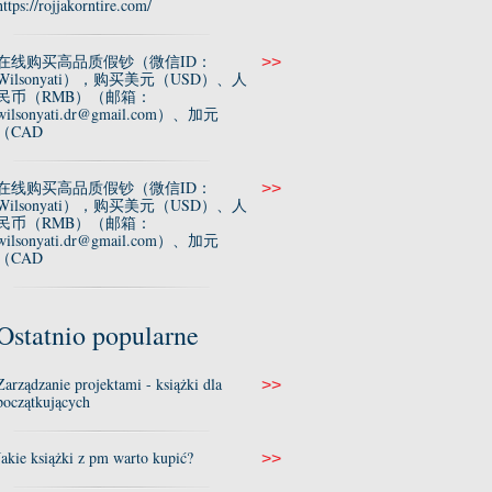
https://rojjakorntire.com/
在线购买高品质假钞（微信ID：
>>
Wilsonyati），购买美元（USD）、人
民币（RMB）（邮箱：
wilsonyati.dr@gmail.com）、加元
（CAD
在线购买高品质假钞（微信ID：
>>
Wilsonyati），购买美元（USD）、人
民币（RMB）（邮箱：
wilsonyati.dr@gmail.com）、加元
（CAD
Ostatnio popularne
Zarządzanie projektami - książki dla
>>
początkujących
Jakie książki z pm warto kupić?
>>