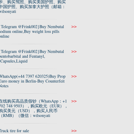
卡、购买驾照、购买美国护照、购买
中国护照、购买加拿大护照（邮箱：
wilsonyati
{Telegram @Frink002}Buy Nembutal
>>
sodium online,Buy weight loss pills
online
{Telegram @Frink002}Buy Nembutal
>>
pentobarbital and Fentanyl,
(Capsules,Liquid
WhatsApp(+44 7397 620325)Buy Prop
>>
Euro money in Berlin-Buy Counterfeit
Notes
在线购买高品质假钞（WhatsApp：+1
>>
702 748 9503），购买欧元（EUR），
购买美元（USD），购买人民币
（RMB）（微信：wilsonyati
Truck tire for sale
>>