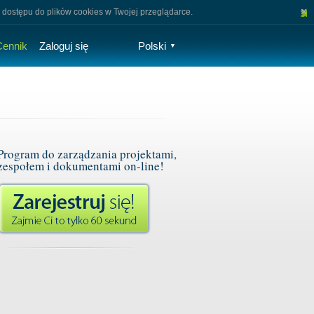
×
 dostępu do plików cookies w Twojej przeglądarce.
Cennik
Zaloguj się
Polski
▼
Program do zarządzania projektami,
zespołem i dokumentami on-line!