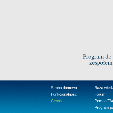
Program do 
zespołem
Strona domowa
Baza wied
Funkcjonalność
Forum
Cennik
Pomoc/FA
Program pa