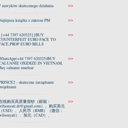
7 nawyków skutecznego działania
>>
Najlepsza książka z zakresu PM
>>
{{+44 7397 620325}}BUY
>>
COUNTERFEIT EURO FACE TO
FACE,PROP EURO BILLS
WhatsApp(+44 7397 620325)BUY
>>
CALUANIE OXIDIZE IN VIETNAM,
Buy caluanie muelear
PRINCE2 - skuteczne zarządzanie
>>
projektami
在线购买高质量假钞（邮箱：
>>
wilsonyati.dr@gmail.com）。购买美元
（USD）、人民币（RMB）（微信：
wilsonyati）、加元（CAD）、