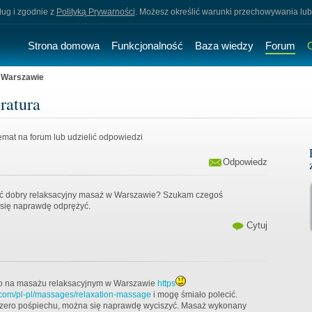
sług i zgodnie z
Polityką Prywarności
. Możesz określić warunki przechowywania lub
Strona domowa
Funkcjonalność
Baza wiedzy
Forum
 Warszawie
ratura
mat na forum lub udzielić odpowiedzi
Odpowiedz
ić dobry relaksacyjny masaż w Warszawie? Szukam czegoś
się naprawdę odprężyć.
Cytuj
io na masażu relaksacyjnym w Warszawie
https
om/pl-pl/massages/relaxation-massage
i mogę śmiało polecić.
 zero pośpiechu, można się naprawdę wyciszyć. Masaż wykonany