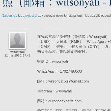
照（邮箱：wilsonyati - Li
Zaloguj się
lub
zarejestruj
aby utworzyć nowy temat na forum lub udzielić odpow
在线购买高品质假钞（微信ID：Wilsonyat
（USD）、人民币（RMB）（WhatsApp：+1 7
（CAD）、假美元、假人民币（CNY）、澳
购买高品质、难以辨别的假钞。
wilsonyati
21 maj 2026, 17:42
微信ID：wilsonyati
WhatsApp：+17027489503
邮箱：wilsonyati.dr@gmail.com
Telegram：wilsonyati
网站：eurodocexperts.com
购买TCF、TEF、TOEFL、IELTS、TOEI