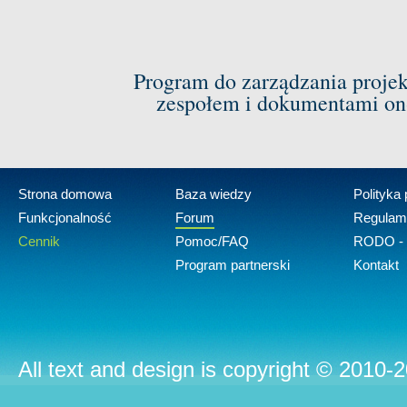
Program do zarządzania proje
zespołem i dokumentami on-
Strona domowa
Baza wiedzy
Polityka
Funkcjonalność
Forum
Regulam
Cennik
Pomoc/FAQ
RODO - 
Program partnerski
Kontakt
All text and design is copyright © 2010-2