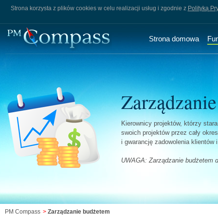
Strona korzysta z plików cookies w celu realizacji usług i zgodnie z
Polityką Pr
Strona domowa
Fu
Zarządzani
Kierownicy projektów, którzy star
swoich projektów przez cały okres 
i gwarancję zadowolenia klientów i
UWAGA: Zarządzanie budżetem d
PM Compass
>
Zarządzanie budżetem