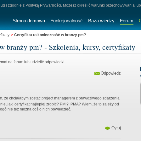
sług i zgodnie z
Polityką Prywarności
. Możesz określić warunki przechowywania lub
Strona domowa
Funkcjonalność
Baza wiedzy
Forum
fikaty
>
Certyfikat to konieczność w branży pm?
w branży pm? - Szkolenia, kursy, certyfikaty
mat na forum lub udzielić odpowiedzi
Odpowiedz
m, że chciałabym zostać project managerem z prawdziwego zdarzenia
e, jaki certyfikat najlepiej zrobić? PMi? IPMA? Wiem, że to zależy od
 ogólnie też można coś o nich powiedzieć.
Cytuj