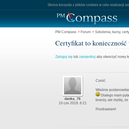
Strona korzysta z plików cookies w celu realizacji u
PM Compass
>
Forum
>
Szkolenia, kursy, certy
Certyfikat to konieczność 
Zaloguj się
lub
zarejestruj
aby utworzyć nowy te
Cześć
Właśnie postanowiła
Dlatego mam pytani
danka_76
branży, ale myślę, że
10 cze 2019, 6:21
Pozdrawiam!