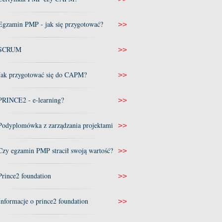
Egzamin PMP - jak się przygotować?
>>
SCRUM
>>
Jak przygotować się do CAPM?
>>
PRINCE2 - e-learning?
>>
Podyplomówka z zarządzania projektami
>>
Czy egzamin PMP stracił swoją wartość?
>>
Prince2 foundation
>>
Informacje o prince2 foundation
>>