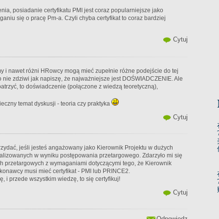
ia, posiadanie certyfikatu PMI jest coraz popularniejsze jako
niu się o pracę Pm-a. Czyli chyba certyfikat to coraz bardziej
Cytuj
my i nawet różni HRowcy mogą mieć zupełnie różne podejście do tej
o nie zdziwi jak napiszę, że najważniejsze jest DOŚWIADCZENIE. Ale
e patrzyć, to doświadczenie (połączone z wiedzą teoretyczną),
eczny temat dyskusji - teoria czy praktyka
Cytuj
przydać, jeśli jesteś angażowany jako Kierownik Projektu w dużych
ealizowanych w wyniku postępowania przetargowego. Zdarzyło mi się
ch przetargowych z wymaganiami dotyczącymi tego, że Kierownik
ykonawcy musi mieć certyfikat - PMI lub PRINCE2.
, i przede wszystkim wiedzę, to się certyfikuj!
Cytuj
Odpowiedz