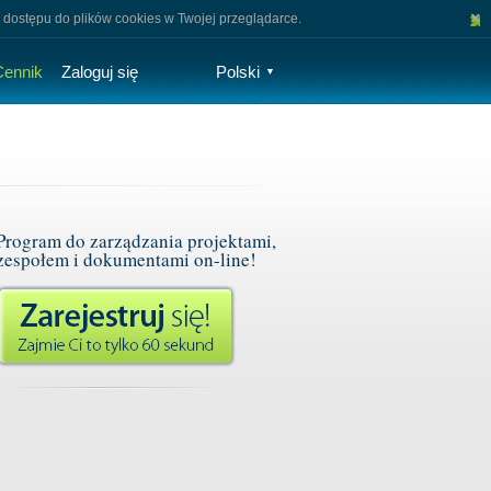
×
 dostępu do plików cookies w Twojej przeglądarce.
Cennik
Zaloguj się
Polski
▼
Program do zarządzania projektami,
zespołem i dokumentami on-line!