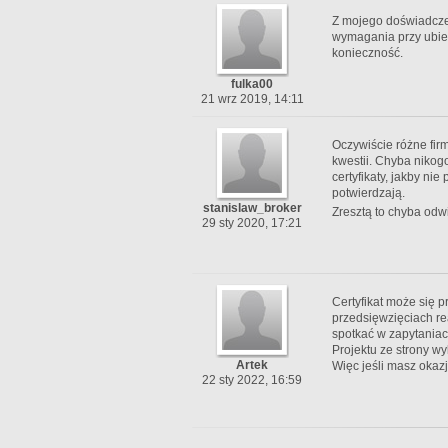
Z mojego doświadczen
wymagania przy ubiega
konieczność.
fulka00
21 wrz 2019, 14:11
Oczywiście różne fir
kwestii. Chyba nikog
certyfikaty, jakby ni
potwierdzają.
stanislaw_broker
Zresztą to chyba odwi
29 sty 2020, 17:21
Certyfikat może się 
przedsięwzięciach r
spotkać w zapytania
Projektu ze strony w
Artek
Więc jeśli masz okazję
22 sty 2022, 16:59