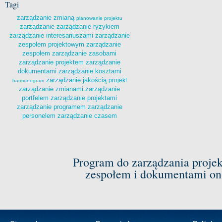
Tagi
zarządzanie zmianą
planowanie projektu
zarządzanie
zarządzanie ryzykiem
zarządzanie interesariuszami
zarządzanie
zespołem projektowym
zarządzanie
zespołem
zarządzanie zasobami
zarządzanie projektem
zarządzanie
dokumentami
zarządzanie kosztami
zarządzanie jakością
projekt
harmonogram
zarządzanie zmianami
zarządzanie
portfelem
zarządzanie projektami
zarządzanie programem
zarządzanie
personelem
zarządzanie czasem
Program do zarządzania proje
zespołem i dokumentami on-