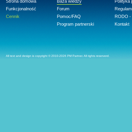
Strona domowa
Baza wiedzy
Polityka
Funkcjonalność
Forum
Regulam
Cennik
Pomoc/FAQ
RODO - 
Program partnerski
Kontakt
All text and design is copyright © 2010-2026 PM Partner. All rights reserverd.