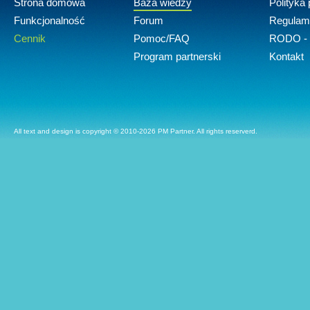
Strona domowa
Baza wiedzy
Polityka
Funkcjonalność
Forum
Regulam
Cennik
Pomoc/FAQ
RODO - 
Program partnerski
Kontakt
All text and design is copyright © 2010-2026 PM Partner. All rights reserverd.