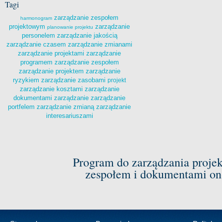
Tagi
zarządzanie zespołem
harmonogram
projektowym
zarządzanie
planowanie projektu
personelem
zarządzanie jakością
zarządzanie czasem
zarządzanie zmianami
zarządzanie projektami
zarządzanie
programem
zarządzanie zespołem
zarządzanie projektem
zarządzanie
ryzykiem
zarządzanie zasobami
projekt
zarządzanie kosztami
zarządzanie
dokumentami
zarządzanie
zarządzanie
portfelem
zarządzanie zmianą
zarządzanie
interesariuszami
Program do zarządzania proje
zespołem i dokumentami on-