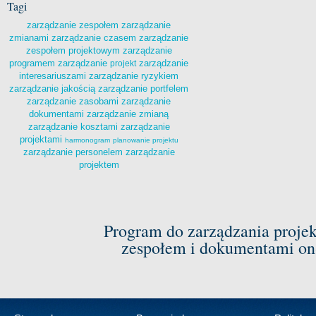
Tagi
zarządzanie zespołem
zarządzanie
zmianami
zarządzanie czasem
zarządzanie
zespołem projektowym
zarządzanie
programem
zarządzanie
zarządzanie
projekt
interesariuszami
zarządzanie ryzykiem
zarządzanie jakością
zarządzanie portfelem
zarządzanie zasobami
zarządzanie
dokumentami
zarządzanie zmianą
zarządzanie kosztami
zarządzanie
projektami
harmonogram
planowanie projektu
zarządzanie personelem
zarządzanie
projektem
Program do zarządzania proje
zespołem i dokumentami on-