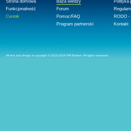
Strona domowa
Baza wiedzy
Polityka
Funkcjonalność
Forum
Regulam
Cennik
Pomoc/FAQ
RODO - 
Program partnerski
Kontakt
All text and design is copyright © 2010-2026 PM Partner. All rights reserverd.