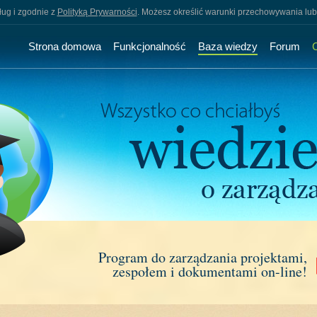
sług i zgodnie z
Polityką Prywarności
. Możesz określić warunki przechowywania lub
Strona domowa
Funkcjonalność
Baza wiedzy
Forum
Program do zarządzania projektami,
zespołem i dokumentami on-line!