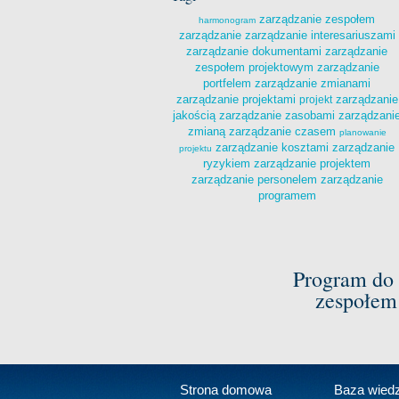
zarządzanie zespołem
harmonogram
zarządzanie
zarządzanie interesariuszami
zarządzanie dokumentami
zarządzanie
zespołem projektowym
zarządzanie
portfelem
zarządzanie zmianami
zarządzanie projektami
zarządzanie
projekt
jakością
zarządzanie zasobami
zarządzani
zmianą
zarządzanie czasem
planowanie
zarządzanie kosztami
zarządzanie
projektu
ryzykiem
zarządzanie projektem
zarządzanie personelem
zarządzanie
programem
Program do 
zespołem
Strona domowa
Baza wied