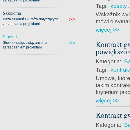
zarządzaniu projektami
Tagi:
koszty
Szkolenia
Wskaźnik wyk
>>
Baza szkoleń i kursów dotyczących
mówi o sytuac
zarządzania projektami
więcej >>
Słownik
Kontrakt g
>>
Słownik pojęć związanych z
zarządzaniem projektami
powiększon
Kategoria:
Ba
Tagi:
kontrak
Umowa, które
takim kontra
kryterium ja
więcej >>
Kontrakt g
Kategoria:
Ba