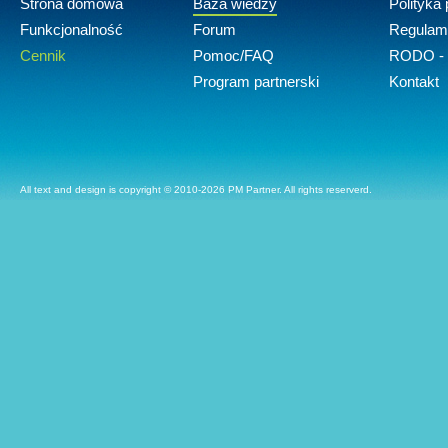
Strona domowa
Baza wiedzy
Polityka
Funkcjonalność
Forum
Regulam
Cennik
Pomoc/FAQ
RODO - 
Program partnerski
Kontakt
All text and design is copyright © 2010-2026 PM Partner. All rights reserverd.