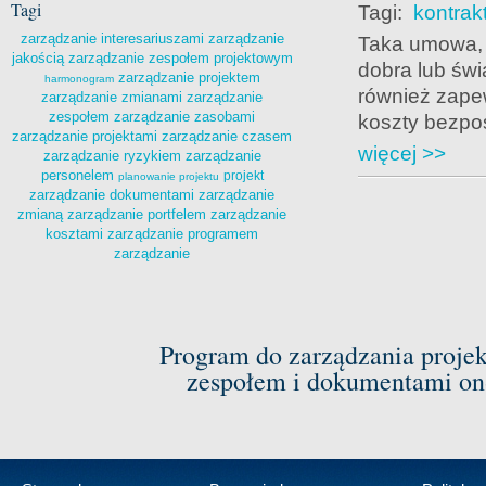
Tagi
Tagi:
kontrak
zarządzanie interesariuszami
zarządzanie
Taka umowa, 
jakością
zarządzanie zespołem projektowym
dobra lub świ
zarządzanie projektem
harmonogram
również zapew
zarządzanie zmianami
zarządzanie
zespołem
zarządzanie zasobami
koszty bezpoś
zarządzanie projektami
zarządzanie czasem
więcej >>
zarządzanie ryzykiem
zarządzanie
personelem
projekt
planowanie projektu
zarządzanie dokumentami
zarządzanie
zmianą
zarządzanie portfelem
zarządzanie
kosztami
zarządzanie programem
zarządzanie
Program do zarządzania proje
zespołem i dokumentami on-