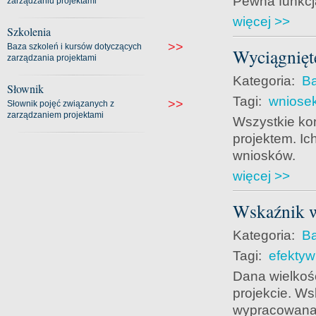
Pewna funkcja
zarządzaniu projektami
więcej >>
Szkolenia
>>
Baza szkoleń i kursów dotyczących
Wyciągnięt
zarządzania projektami
Kategoria:
Ba
Słownik
Tagi:
wniose
>>
Słownik pojęć związanych z
zarządzaniem projektami
Wszystkie ko
projektem. Ic
wniosków.
więcej >>
Wskaźnik 
Kategoria:
Ba
Tagi:
efekty
Dana wielkoś
projekcie. Ws
wypracowana/