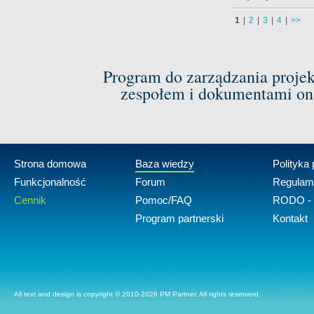
1
|
2
|
3
|
4
|
>>
Program do zarządzania proje
zespołem i dokumentami on-
Strona domowa
Baza wiedzy
Polityka
Funkcjonalność
Forum
Regulam
Cennik
Pomoc/FAQ
RODO - 
Program partnerski
Kontakt
All text and design is copyright © 2010-2026 PM Partner. All rights reserverd.