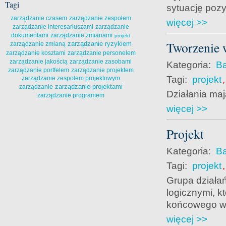
Tagi
sytuację pozy
zarządzanie czasem
zarządzanie zespołem
więcej >>
zarządzanie interesariuszami
zarządzanie
dokumentami
zarządzanie zmianami
projekt
Tworzenie w
zarządzanie ryzykiem
zarządzanie zmianą
zarządzanie kosztami
zarządzanie personelem
zarządzanie jakością
zarządzanie zasobami
Kategoria:
Ba
zarządzanie portfelem
zarządzanie projektem
Tagi:
projekt
zarządzanie zespołem projektowym
zarządzanie projektami
zarządzanie
Działania maj
zarządzanie programem
więcej >>
Projekt
Kategoria:
Ba
Tagi:
projekt
Grupa działa
logicznymi, k
końcowego wyr
więcej >>